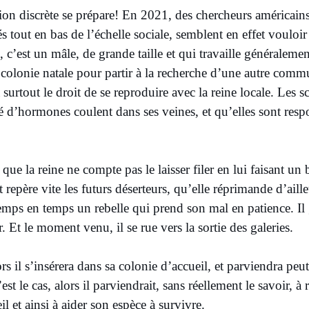
lion discrète se prépare! En 2021, des chercheurs américai
és tout en bas de l’échelle sociale, semblent en effet vouloi
, c’est un mâle, de grande taille et qui travaille généraleme
 colonie natale pour partir à la recherche d’une autre com
urtout le droit de se reproduire avec la reine locale. Les sc
 d’hormones coulent dans ses veines, et qu’elles sont resp
ue la reine ne compte pas le laisser filer en lui faisant un 
 repère vite les futurs déserteurs, qu’elle réprimande d’aille
temps en temps un rebelle qui prend son mal en patience. Il
. Et le moment venu, il se rue vers la sortie des galeries.
rs il s’insérera dans sa colonie d’accueil, et parviendra peut-
est le cas, alors il parviendrait, sans réellement le savoir, à
l et ainsi à aider son espèce à survivre.