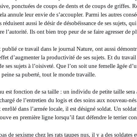
ive, ponctuées de coups de dents et de coups de griffes. Rés
cela annule leur envie de s’accoupler. Parmi les autres cons
s réduisent aussi le désir de désobéissance de ses sujets, qui 
re l’autorité. Ils ont bien trop peur de se faire agresser de p
 publié ce travail dans le journal Nature, ont aussi démont
effet d’augmenter la productivité de ses sujets. Et du travail
 de ses sujets à l’oisiveté. Que l’on soit une femelle âgée d
peine sa puberté, tout le monde travaille. ​
 est fonction de sa taille : un individu de petite taille sera a
 chargé de l’entretien du logis et des soins aux nouveau-né
t enrôlé dans l’armée locale, il est désigné soldat. Un soldat
ouve en première ligne lorsqu’il faut défendre le terrier con
pas de sexisme chez les rats taupes nus, il y a des soldates 