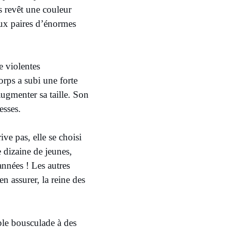
s revêt une couleur
deux paires d’énormes
de violentes
orps a subi une forte
ugmenter sa taille. Son
sesses.
rive pas, elle se choisi
 dizaine de jeunes,
années ! Les autres
n assurer, la reine des
ple bousculade à des