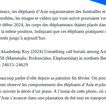
eaux, les éléphants d’Asie organiseraient des funérailles et 
ensibles, les images et vidéos qui vont suivre pourraient v
e début 2024, les corps des éléphanteaux étaient placés da
la même position, indiquant que ces éléphants pratiquent d
tés jusqu’à aujourd’hui.
 Akashdeep Roy (2024) Unearthing calf burials among Asi
8 (Mammalia: Proboscidea: Elephantidae) in northern Beng
: 24615–24629 ​
eaucoup parler d’elle depuis sa parution fin février. On pou
ent observé les comportements des éléphants d’Asie et plus
qui suivent le décès d’un jeune. A l’instar de cette photo, o
Asie s’avancer dans une plantation de thé tout en transport