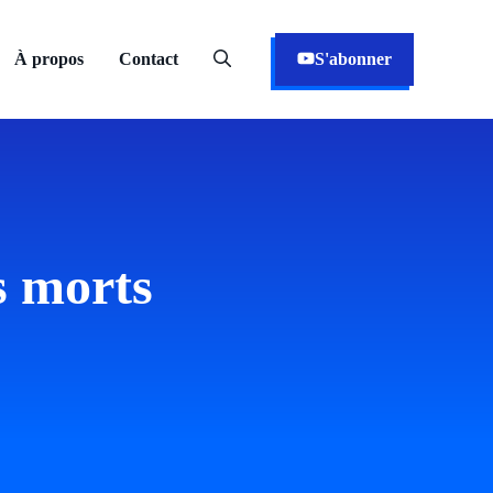
À propos
Contact
S'abonner
s morts