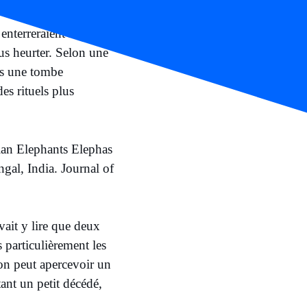
enterreraient le défunt.
ous heurter. Selon une
ns une tombe
es rituels plus
an Elephants Elephas
al, India. Journal of
vait y lire que deux
 particulièrement les
ù on peut apercevoir un
ant un petit décédé,