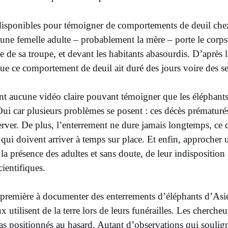
isponibles pour témoigner de comportements de deuil chez
 une femelle adulte – probablement la mère – porte le corps 
 de sa troupe, et devant les habitants abasourdis. D’après 
que ce comportement de deuil ait duré des jours voire des 
 aucune vidéo claire pouvant témoigner que les éléphants 
ui car plusieurs problèmes se posent : ces décès prématuré
server. De plus, l’enterrement ne dure jamais longtemps, c
qui doivent arriver à temps sur place. Et enfin, approcher un 
a présence des adultes et sans doute, de leur indisposition à
cientifiques.
 première à documenter des enterrements d’éléphants d’Asie
 utilisent de la terre lors de leurs funérailles. Les cherche
pas positionnés au hasard. Autant d’observations qui soulig