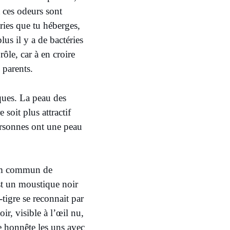
t ces odeurs sont
ries que tu héberges,
lus il y a de bactéries
rôle, car à en croire
 parents.
ques. La peau des
soit plus attractif
rsonnes ont une peau
nom commun de
st un moustique noir
tigre se reconnait par
ir, visible à l’œil nu,
re honnête les uns avec