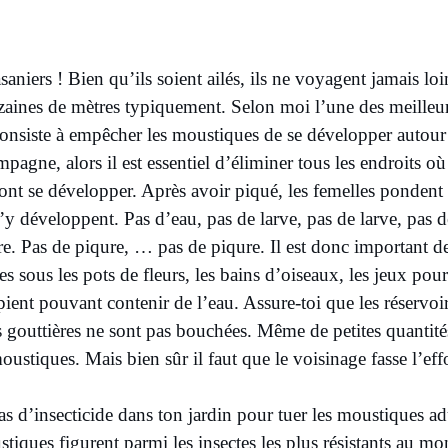
aniers ! Bien qu’ils soient ailés, ils ne voyagent jamais loi
zaines de mètres typiquement. Selon moi l’une des meilleur
 consiste à empêcher les moustiques de se développer autour d
pagne, alors il est essentiel d’éliminer tous les endroits où
 vont se développer. Après avoir piqué, les femelles pondent
 s’y développent. Pas d’eau, pas de larve, pas de larve, pas
. Pas de piqure, … pas de piqure. Il est donc important de
s sous les pots de fleurs, les bains d’oiseaux, les jeux pour
ipient pouvant contenir de l’eau. Assure-toi que les réservoi
s gouttières ne sont pas bouchées. Même de petites quantité
oustiques. Mais bien sûr il faut que le voisinage fasse l’eff
as d’insecticide dans ton jardin pour tuer les moustiques adu
tiques figurent parmi les insectes les plus résistants au mond