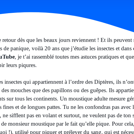
 retour dès que les beaux jours reviennent ! Et ils peuven
de panique, voilà 20 ans que j’étudie les insectes et dans ce
ouTub
e
, je t’ai rassemblé toutes mes astuces pratiques et que
ir leurs piqures.
 insectes qui appartiennent à l’ordre des Diptères, ils n’ont
 des mouches que des papillons ou des guêpes. Ils appartien
nts sur tous les continents. Un moustique adulte mesure gén
 fines et de longues pattes. Tu ne les confondras pas avec l
 ne sifflent pas en volant et surtout, ne veulent pas de to
de monsieur moustique par le fait qu’elle pique. Pour cela,
oi !), utilisé pour piquer et prélever du sang, qui est néces