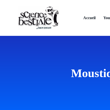
Aller
au
contenu
Accueil
You
Moustiq