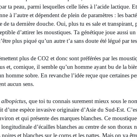
ar ta peau, parmi lesquelles celle liées à l’acide lactique. E
nne à l’autre et dépendent de plein de paramètres : les bacté
e de ta dernière douche. Oui, plus tu es sale et transpirant, p
eptible d’attirer les moustiques. Ta génétique joue aussi un 
 d’être plus piqué qu’un autre t’a sans doute été légué par tes
mettent plus de CO2 et donc sont préférées par les mousti
plus et, comique, il semble qu’un homme ayant bu de la bière 
n homme sobre. En revanche l’idée reçue que certaines pe
ent aucun sens.
 albopictus
, que toi tu connais surement mieux sous le 
git d’une espèce invasive originaire d’Asie du Sud-Est. C’e
nviron et qui présente des marques blanches. Ce moustique-
 longitudinale d’écailles blanches au centre de son thorax no
 noires et blanches sur le corps et les pattes. Mais on va êt