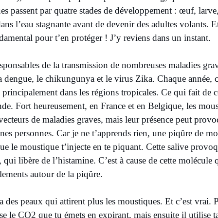
es passent par quatre stades de développement : œuf, larve
ans l’eau stagnante avant de devenir des adultes volants. Et
ndamental pour t’en protéger ! J’y reviens dans un instant.
sponsables de la transmission de nombreuses maladies grav
 dengue, le chikungunya et le virus Zika. Chaque année, c
principalement dans les régions tropicales. Ce qui fait de ce
e. Fort heureusement, en France et en Belgique, les mous
ecteurs de maladies graves, mais leur présence peut provoqu
aines personnes. Car je ne t’apprends rien, une piqûre de mou
 que le moustique t’injecte en te piquant. Cette salive provo
 qui libère de l’histamine. C’est à cause de cette molécule q
ements autour de la piqûre.
 des peaux qui attirent plus les moustiques. Et c’est vrai. Po
se le CO2 que tu émets en expirant, mais ensuite il utilise t