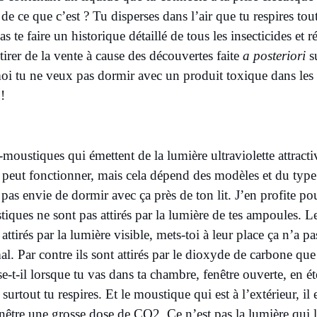
de ce que c’est ? Tu disperses dans l’air que tu respires tou
as te faire un historique détaillé de tous les insecticides et 
tirer de la vente à cause des découvertes faite
a posteriori
su
 tu ne veux pas dormir avec un produit toxique dans les 
 !
-moustiques qui émettent de la lumière ultraviolette attracti
 peut fonctionner, mais cela dépend des modèles et du type
 pas envie de dormir avec ça près de ton lit. J’en profite po
iques ne sont pas attirés par la lumière de tes ampoules. L
e attirés par la lumière visible, mets-toi à leur place ça n’a p
l. Par contre ils sont attirés par le dioxyde de carbone qu
se-t-il lorsque tu vas dans ta chambre, fenêtre ouverte, en é
 surtout tu respires. Et le moustique qui est à l’extérieur, il 
nêtre une grosse dose de CO2. Ce n’est pas la lumière qui l’