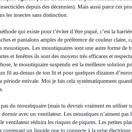
r insecticides depuis des décennies). Mais aussi parce ces pro
us les insectes sans distinction.
thode qui existe pour t’éviter d’être piqué, c’est la barriè
hes et pantalons amples de préférence de couleur claire, ca
les moustiques. Les moustiquaires sont une autre forme de b
rtes et fenêtres ils sont des moyens très efficaces et respect
hose, le moustiquaire suspendu est la meilleure solution pou
n fil au-dessus de ton lit et pour quelques dizaines d’euros
a période estivale. Moi je fais cela systématiquement quand
ès.
pas du moustiquaire (mais tu devrais vraiment en utiliser u
x dormir avec un ventilateur. Les moustiques n’aiment pas l
e ventilateur réduira les risques de piqures. Les petites pla
es contenant un liquide que tu connecte à la prise électrique