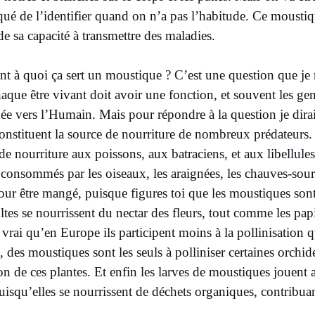
iqué de l’identifier quand on n’a pas l’habitude. Ce moustiq
e sa capacité à transmettre des maladies.
à quoi ça sert un moustique ? C’est une question que je n
aque être vivant doit avoir une fonction, et souvent les gen
née vers l’Humain. Mais pour répondre à la question je dira
 constituent la source de nourriture de nombreux prédateurs.
e nourriture aux poissons, aux batraciens, et aux libellule
consommés par les oiseaux, les araignées, les chauves-souri
pour être mangé, puisque figures toi que les moustiques sont
ltes se nourrissent du nectar des fleurs, tout comme les papil
 vrai qu’en Europe ils participent moins à la pollinisation q
, des moustiques sont les seuls à polliniser certaines orchid
on de ces plantes. Et enfin les larves de moustiques jouent 
uisqu’elles se nourrissent de déchets organiques, contribuant